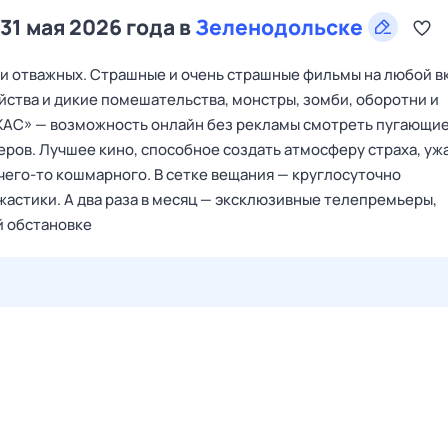
31 мая 2026 года в
Зеленодольске
и отважных. Страшные и очень страшные фильмы на любой вк
йства и дикие помешательства, монстры, зомби, оборотни и
УЖАС» — возможность онлайн без рекламы смотреть пугающи
еров. Лучшее кино, способное создать атмосферу страха, ужа
его-то кошмарного. В сетке вещания — круглосуточно
жастики. А два раза в месяц — эксклюзивные телепремьеры,
й обстановке
28 июл,
вт
29 июл,
ср
30 июл,
чт
31 июл,
пт
1 авг,
сб