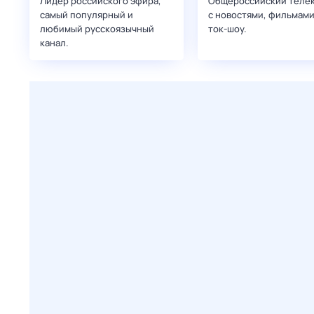
Лидер российского эфира,
Общероссийский теле
самый популярный и
с новостями, фильмами
любимый русскоязычный
ток-шоу.
канал.