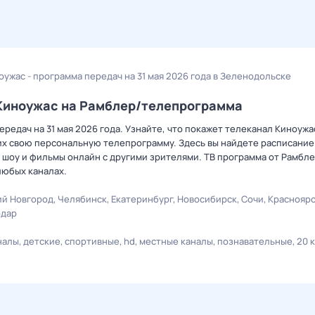
оужас - программа передач на 31 мая 2026 года в Зеленодольске
 Киноужас на Рамблер/телепрограмма
редач на 31 мая 2026 года. Узнайте, что покажет телеканал Киноужа
х свою персональную телепрограмму. Здесь вы найдете расписание 
 шоу и фильмы онлайн с другими зрителями. ТВ программа от Рамбле
любых каналах.
й Новгород
Челябинск
Екатеринбург
Новосибирск
Сочи
Краснояр
одар
налы
детские
спортивные
hd
местные каналы
познавательные
20 