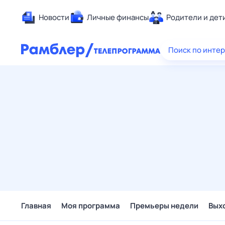
Новости
Личные финансы
Родители и дет
Здоровье
Поиск по инте
Развлечен
Дом и уют
Спорт
Карьера
Авто
Технологи
Жизненные
Сберегаем
Гороскопы
Главная
Моя программа
Премьеры недели
Вых