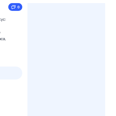
0
ус:
е
са,
2 авг,
вс
3 авг,
пн
4 авг,
вт
5 авг,
ср
Вчера
Сегодня