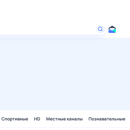
Спортивные
HD
Местные каналы
Познавательные