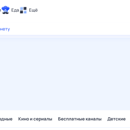
и
Еда
Ещё
Почта
рнету
ия и отдых
Поиск
Погода
ТВ-программа
и и тренды
 ситуации
 вместе
Помощь
одные
Кино и сериалы
Бесплатные каналы
Детские