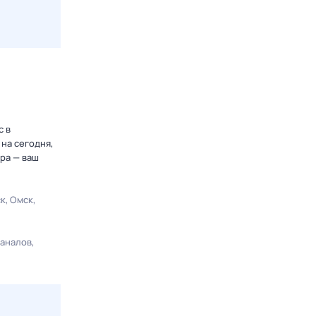
с в
на сегодня,
ра — ваш
ск
Омск
каналов