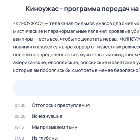
Киноужас - программа передач на 
«КИНОУЖАС» — телеканал фильмов ужасов для смелых 
мистические и паранормальные явления, кровавые уби
вампиры — есть все, чтобы пощекотать нервы. «КИНО
новинки и классику жанра хоррор от известных режисс
полной неопределенности с мучительным ожиданием ч
американские, европейские, российские и азиатские у
которые вы побоялись бы смотреть в менее безопасно
24 июл,
пт
25 июл,
сб
26 июл,
вс
27 июл,
пн
Отголоски преступления
07:05
Исчезнувшие
08:35
Мы призываем тьму
10:15
Из глубины
11:50