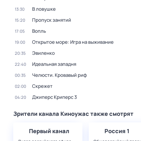
В ловушке
13:30
Пропуск занятий
15:20
Вопль
17:05
Открытое море: Игра на выживание
19:00
Эвиленко
20:35
Идеальная западня
22:40
Челюсти. Кровавый риф
00:35
Скрежет
02:00
Джиперс Криперс 3
04:20
Зрители канала Киноужас также смотрят
Первый канал
Россия 1