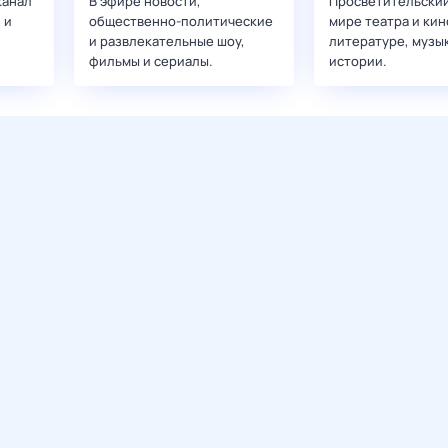
канал
В эфире новости,
Просветительский
 и
общественно-политические
мире театра и кин
и развлекательные шоу,
литературе, музы
фильмы и сериалы.
истории.