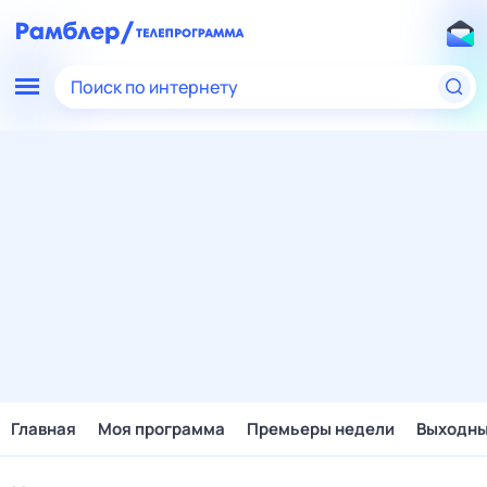
Поиск по интернету
Главная
Моя программа
Премьеры недели
Выходн