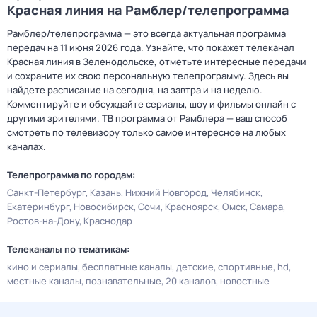
Красная линия на Рамблер/телепрограмма
Рамблер/телепрограмма — это всегда актуальная программа
передач на 11 июня 2026 года. Узнайте, что покажет телеканал
Красная линия в Зеленодольске, отметьте интересные передачи
и сохраните их свою персональную телепрограмму. Здесь вы
найдете расписание на сегодня, на завтра и на неделю.
Комментируйте и обсуждайте сериалы, шоу и фильмы онлайн с
другими зрителями. ТВ программа от Рамблера — ваш способ
смотреть по телевизору только самое интересное на любых
каналах.
Телепрограмма по городам:
Санкт-Петербург
Казань
Нижний Новгород
Челябинск
Екатеринбург
Новосибирск
Сочи
Красноярск
Омск
Самара
Ростов-на-Дону
Краснодар
Телеканалы по тематикам:
кино и сериалы
бесплатные каналы
детские
спортивные
hd
местные каналы
познавательные
20 каналов
новостные