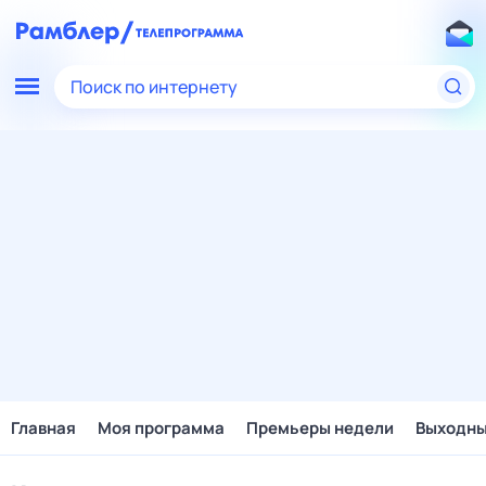
Поиск по интернету
Главная
Моя программа
Премьеры недели
Выходн