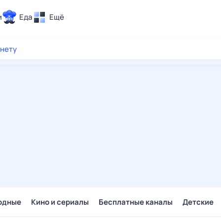
и
Еда
Ещё
Почта
рнету
ия и отдых
Поиск
Погода
ТВ-программа
и и тренды
 ситуации
 вместе
Помощь
одные
Кино и сериалы
Бесплатные каналы
Детские