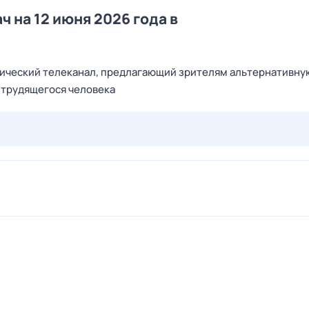
ч на 12 июня 2026 года в
тический телеканал, предлагающий зрителям альтернативну
я трудящегося человека
29 июл,
ср
30 июл,
чт
31 июл,
пт
1 авг,
сб
2 авг,
вс