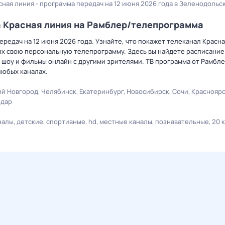
сная линия - программа передач на 12 июня 2026 года в Зеленодольс
а Красная линия на Рамблер/телепрограмма
редач на 12 июня 2026 года. Узнайте, что покажет телеканал Красна
х свою персональную телепрограмму. Здесь вы найдете расписание 
 шоу и фильмы онлайн с другими зрителями. ТВ программа от Рамбле
любых каналах.
й Новгород
Челябинск
Екатеринбург
Новосибирск
Сочи
Краснояр
одар
налы
детские
спортивные
hd
местные каналы
познавательные
20 