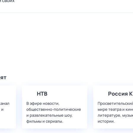
и своих
рят
НТВ
Россия К
канал
В эфире новости,
Просветительский
 и
общественно-политические
мире театра и кин
и развлекательные шоу,
литературе, музы
фильмы и сериалы.
истории.