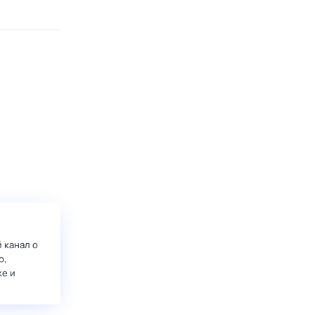
 канал о
о,
ке и