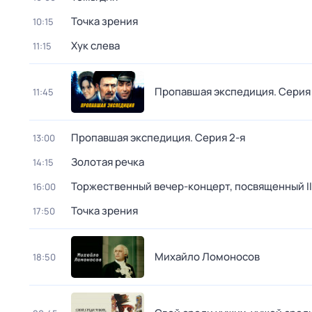
Точка зрения
10:15
Хук слева
11:15
Пропавшая экспедиция
. Серия
11:45
Пропавшая экспедиция
. Серия 2-я
13:00
Золотая речка
14:15
Торжественный вечер-концерт, посвященный 
16:00
Точка зрения
17:50
Михайло Ломоносов
18:50