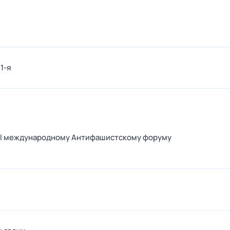
 1-я
III международному Антифашистскому форуму