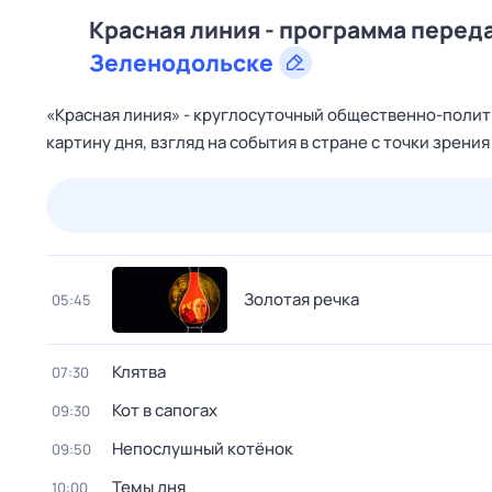
Красная линия - программа переда
Зеленодольске
«Красная линия» - круглосуточный общественно-поли
картину дня, взгляд на события в стране с точки зрени
25 июл,
сб
26 июл,
вс
27 июл,
пн
28 июл,
вт
Золотая речка
05:45
Клятва
07:30
Кот в сапогах
09:30
Непослушный котёнок
09:50
Темы дня
10:00