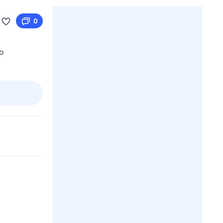
0
ю
3 авг,
пн
4 авг,
вт
5 авг,
ср
6 авг,
чт
Вчера
Сегодня