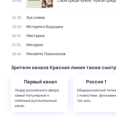
Свой среди чужих, чужой сред
20:45
Хук слева
22:30
История о будущем
23:00
Нестерка
00:15
Мичурин
01:55
Михайло Ломоносов
03:45
Зрители канала Красная линия также смот
Первый канал
Россия 1
Лидер российского эфира,
Общероссийский теле
самый популярный и
с новостями, фильмами
любимый русскоязычный
ток-шоу.
канал.