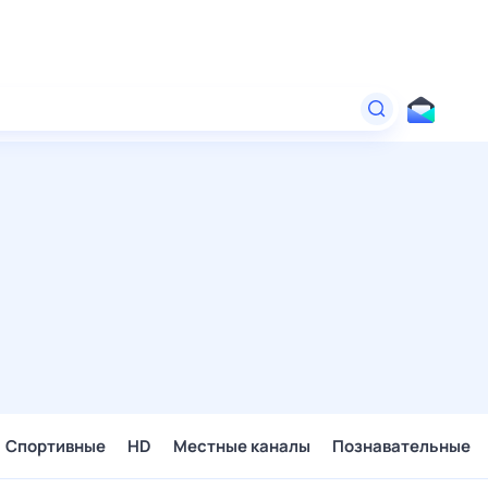
Спортивные
HD
Местные каналы
Познавательные