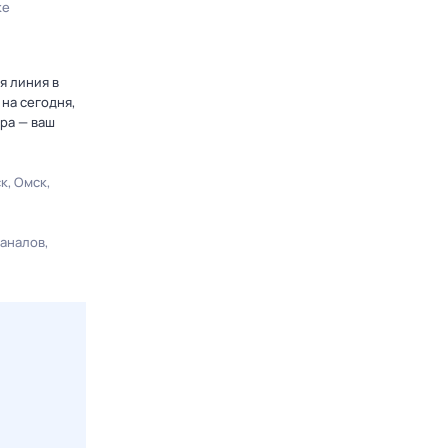
ке
я линия в
на сегодня,
ра — ваш
ск
Омск
каналов