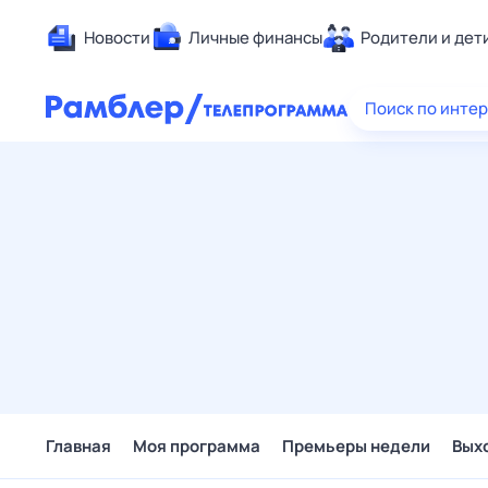
Новости
Личные финансы
Родители и дет
Здоровье
Поиск по инте
Развлечен
Дом и уют
Спорт
Карьера
Авто
Технологи
Жизненные
Сберегаем
Гороскопы
Главная
Моя программа
Премьеры недели
Вых