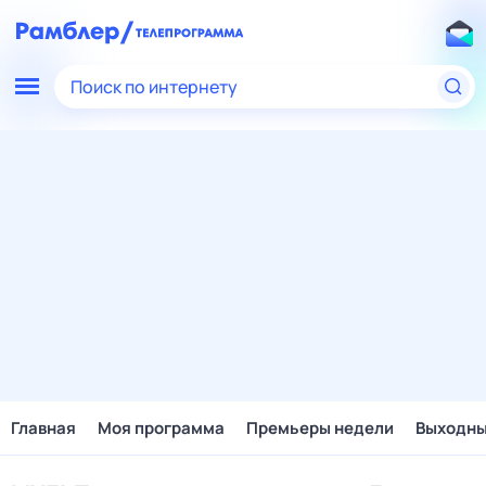
Поиск по интернету
Главная
Моя программа
Премьеры недели
Выходн