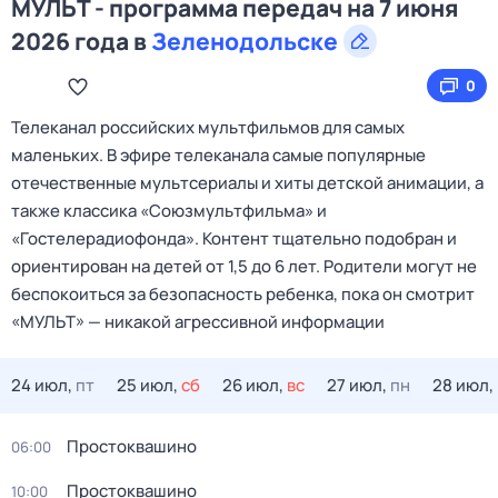
МУЛЬТ - программа передач на 7 июня
2026 года в
Зеленодольске
0
Телеканал российских мультфильмов для самых
маленьких. В эфире телеканала самые популярные
отечественные мультсериалы и хиты детской анимации, а
также классика «Союзмультфильма» и
«Гостелерадиофонда». Контент тщательно подобран и
ориентирован на детей от 1,5 до 6 лет. Родители могут не
беспокоиться за безопасность ребенка, пока он смотрит
«МУЛЬТ» — никакой агрессивной информации
24 июл,
пт
25 июл,
сб
26 июл,
вс
27 июл,
пн
28 июл,
Простоквашино
06:00
Простоквашино
10:00