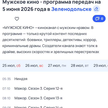
Мужское кино - программа передач на
5 июня 2026 года в
Зеленодольске
0
«МУЖСКОЕ КИНО» —киноканал с мужским нравом. В
программе — только крутой контент последних
десятилетий: боевики, триллеры, детективы, хоррор,
криминальные драмы. Создатели канала знают толк в
драйве, высоких скоростях и зрелищных перестрелках
25 июл,
сб
26 июл,
вс
27 июл,
пн
28 июл,
вт
29 июл,
Ниндзя
05:35
Мажор
. Сезон 3
. Серия 12-я
07:10
Мажор
. Сезон 3
. Серия 13-я
08:10
Мажор
. Сезон 3
. Серия 14-я
09:05