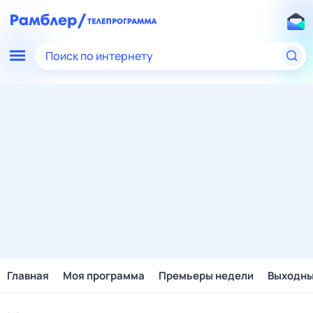
Поиск по интернету
Главная
Моя программа
Премьеры недели
Выходн