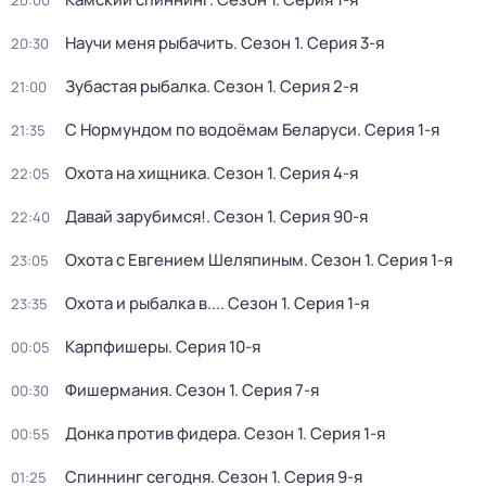
20:00
Научи меня рыбачить
. Сезон 1
. Серия 3-я
20:30
Зубастая рыбалка
. Сезон 1
. Серия 2-я
21:00
С Нормундом по водоёмам Беларуси
. Серия 1-я
21:35
Охота на хищника
. Сезон 1
. Серия 4-я
22:05
Давай зарубимся!
. Сезон 1
. Серия 90-я
22:40
Охота с Евгением Шеляпиным
. Сезон 1
. Серия 1-я
23:05
Охота и рыбалка в...
. Сезон 1
. Серия 1-я
23:35
Карпфишеры
. Серия 10-я
00:05
Фишермания
. Сезон 1
. Серия 7-я
00:30
Донка против фидера
. Сезон 1
. Серия 1-я
00:55
Спиннинг сегодня
. Сезон 1
. Серия 9-я
01:25