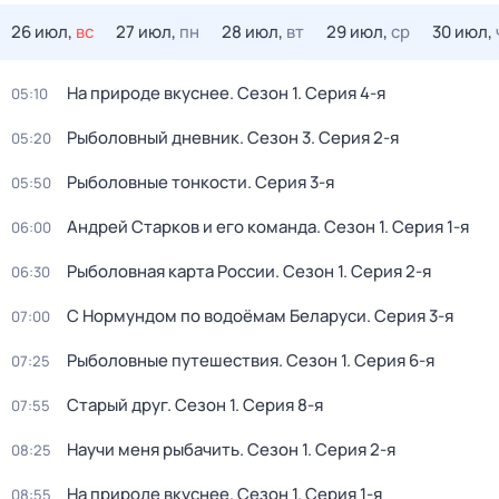
26 июл,
вс
27 июл,
пн
28 июл,
вт
29 июл,
ср
30 июл,
На природе вкуснее
. Сезон 1
. Серия 4-я
05:10
Рыболовный дневник
. Сезон 3
. Серия 2-я
05:20
Рыболовные тонкости
. Серия 3-я
05:50
Андрей Старков и его команда
. Сезон 1
. Серия 1-я
06:00
Рыболовная карта России
. Сезон 1
. Серия 2-я
06:30
С Нормундом по водоёмам Беларуси
. Серия 3-я
07:00
Рыболовные путешествия
. Сезон 1
. Серия 6-я
07:25
Старый друг
. Сезон 1
. Серия 8-я
07:55
Научи меня рыбачить
. Сезон 1
. Серия 2-я
08:25
На природе вкуснее
. Сезон 1
. Серия 1-я
08:55