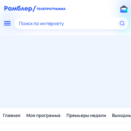
Поиск по интернету
Главная
Моя программа
Премьеры недели
Выходн