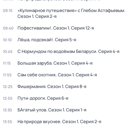
«Кулинарное путешествие» с Глебом Астафьевым
.
09:15
Сезон 1
. Серия 2-я
Пофестивалим!
. Сезон 1
. Серия 12-я
09:40
Лёша, подсекай!
. Серия 5-я
10:10
С Нормундом по водоёмам Беларуси
. Серия 4-я
10:45
Большая заруба
. Сезон 1
. Серия 4-я
11:15
Сам себе охотник
. Сезон 1
. Серия 4-я
11:55
Фишермания
. Сезон 1
. Серия 8-я
12:25
Пути-дороги
. Серия 6-я
12:55
БАгатый улов
. Сезон 1
. Серия 1-я
13:30
На природе вкуснее
. Сезон 1
. Серия 2-я
13:55