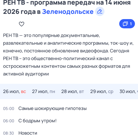
РЕН ТВ - программа передач на 14 июня
2026 года в
Зеленодольске
1
РЕН ТВ — это популярные документальные,
развлекательные и аналитические программы, ток-шоу и,
конечно, постоянное обновление видеофонда. Сегодня
РЕН ТВ – это общественно-политический канал с
остросюжетным контентом самых разных форматов для
активной аудитории
26 июл,
вс
27 июл,
пн
28 июл,
вт
29 июл,
ср
30 июл,
Самые шoкиpующие гипотезы
05:00
С бодрым утром!
06:00
Новости
08:30