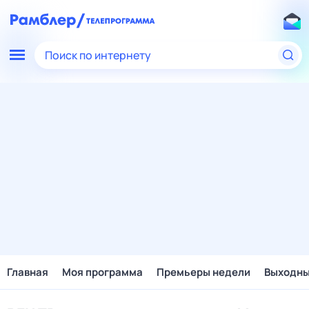
Поиск по интернету
Главная
Моя программа
Премьеры недели
Выходн