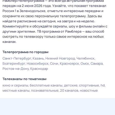
Рамблер/телепрограмма — это всегда актуальная программа
передач на 2 июня 2026 года. Узнайте, что покажет телеканал
Россия 1 в Зеленодольске, отметьте интересные передачи и
сохраните их свою персональную телепрограмму. Здесь вы
найдете расписание на сегодня, на завтра и на неделю.
Комментируйте и обсуждайте сериалы, шоу и фильмы онлайн с
другими зрителями. ТВ программа от Рамблера — ваш способ
смотреть по телевизору только самое интересное на любых
каналах.
Телепрограмма по городам:
Санкт-Петербург
Казань
Нижний Новгород
Челябинск
Екатеринбург
Новосибирск
Сочи
Красноярск
Омск
Самара
Ростов-на-Дону
Краснодар
Телеканалы по тематикам:
кино и сериалы
бесплатные каналы
детские
спортивные
hd
местные каналы
познавательные
20 каналов
новостные