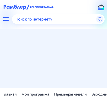
Поиск по интернету
Главная
Моя программа
Премьеры недели
Выходн