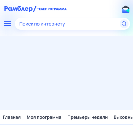
Поиск по интернету
Главная
Моя программа
Премьеры недели
Выходн