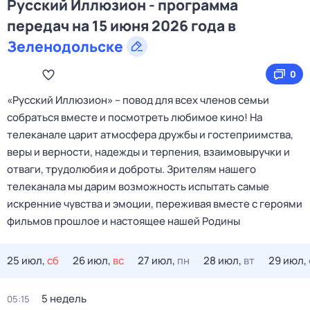
Русский Иллюзион - программа
передач на 15 июня 2026 года в
Зеленодольске
0
«Русский Иллюзион» – повод для всех членов семьи
собраться вместе и посмотреть любимое кино! На
телеканале царит атмосфера дружбы и гостеприимства,
веры и верности, надежды и терпения, взаимовыручки и
отваги, трудолюбия и доброты. Зрителям нашего
телеканала мы дарим возможность испытать самые
искренние чувства и эмоции, переживая вместе с героями
фильмов прошлое и настоящее нашей Родины
25 июл,
сб
26 июл,
вс
27 июл,
пн
28 июл,
вт
29 июл,
5 недель
05:15