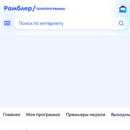
Поиск по интернету
Главная
Моя программа
Премьеры недели
Выходн