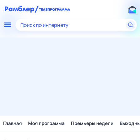
Поиск по интернету
Главная
Моя программа
Премьеры недели
Выходн