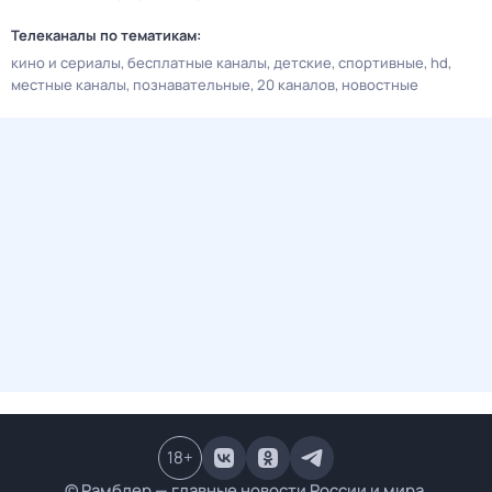
Телеканалы по тематикам:
кино и сериалы
бесплатные каналы
детские
спортивные
hd
местные каналы
познавательные
20 каналов
новостные
18
+
© Рамблер — главные новости России и мира,