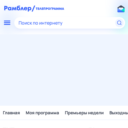
Поиск по интернету
Главная
Моя программа
Премьеры недели
Выходн