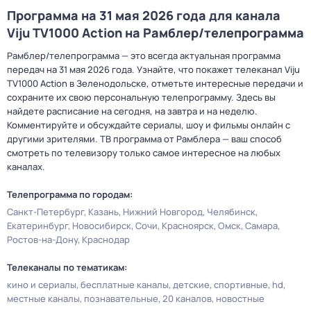
Программа на 31 мая 2026 года для канала
Viju TV1000 Action на Рамблер/телепрограмма
Рамблер/телепрограмма — это всегда актуальная программа
передач на 31 мая 2026 года. Узнайте, что покажет телеканал Viju
TV1000 Action в Зеленодольске, отметьте интересные передачи и
сохраните их свою персональную телепрограмму. Здесь вы
найдете расписание на сегодня, на завтра и на неделю.
Комментируйте и обсуждайте сериалы, шоу и фильмы онлайн с
другими зрителями. ТВ программа от Рамблера — ваш способ
смотреть по телевизору только самое интересное на любых
каналах.
Телепрограмма по городам:
Санкт-Петербург
Казань
Нижний Новгород
Челябинск
Екатеринбург
Новосибирск
Сочи
Красноярск
Омск
Самара
Ростов-на-Дону
Краснодар
Телеканалы по тематикам:
кино и сериалы
бесплатные каналы
детские
спортивные
hd
местные каналы
познавательные
20 каналов
новостные