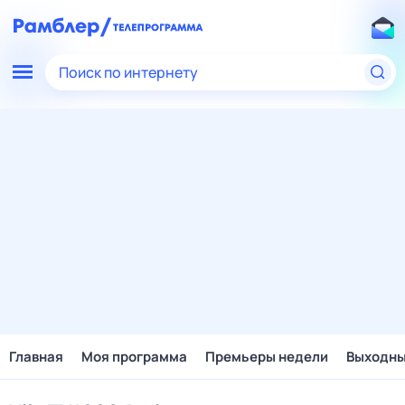
Поиск по интернету
Главная
Моя программа
Премьеры недели
Выходн