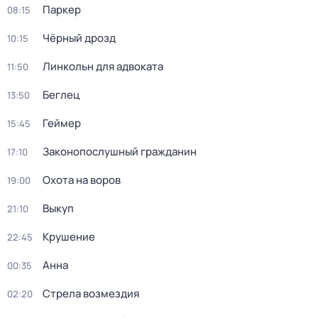
Паркер
08:15
Чёрный дрозд
10:15
Линкольн для адвоката
11:50
Беглец
13:50
Геймер
15:45
Законопослушный гражданин
17:10
Охота на воров
19:00
Выкуп
21:10
Крушение
22:45
Анна
00:35
Стрела возмездия
02:20