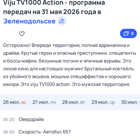
Viju TV1000 Action - программа
передач на 31 мая 2026 года в
Зеленодольске
0
Осторожно! Впереди территория, полная адреналина и
драйва. Крутые герои и опасные преступники, спецагенты
и боссы мафии, безумные погони и эпичные взрывы. Это
лихое кино для настоящих мужчин! Брутальный коктейль
из убойного экшена, мощных спецэффектов и хорошего
юмора. Это viju TV1000 action. Это мужская территория.
26 июл,
вс
27 июл,
пн
28 июл,
вт
29 июл,
ср
30 июл,
Овердрайв
05:20
Скорость: Автобус 657
06:50