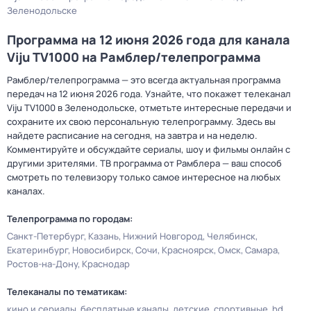
Зеленодольске
Программа на 12 июня 2026 года для канала
Viju TV1000 на Рамблер/телепрограмма
Рамблер/телепрограмма — это всегда актуальная программа
передач на 12 июня 2026 года. Узнайте, что покажет телеканал
Viju TV1000 в Зеленодольске, отметьте интересные передачи и
сохраните их свою персональную телепрограмму. Здесь вы
найдете расписание на сегодня, на завтра и на неделю.
Комментируйте и обсуждайте сериалы, шоу и фильмы онлайн с
другими зрителями. ТВ программа от Рамблера — ваш способ
смотреть по телевизору только самое интересное на любых
каналах.
Телепрограмма по городам:
Санкт-Петербург
Казань
Нижний Новгород
Челябинск
Екатеринбург
Новосибирск
Сочи
Красноярск
Омск
Самара
Ростов-на-Дону
Краснодар
Телеканалы по тематикам:
кино и сериалы
бесплатные каналы
детские
спортивные
hd