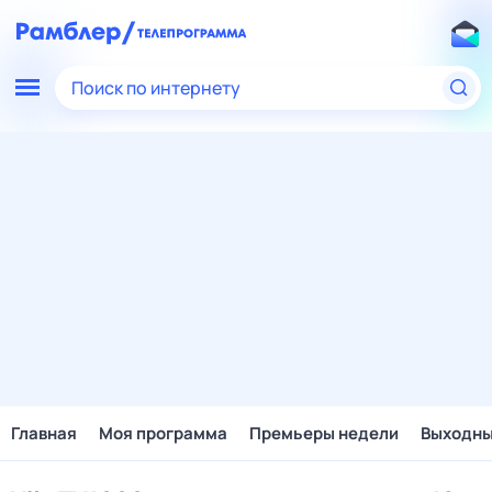
Поиск по интернету
Главная
Моя программа
Премьеры недели
Выходн