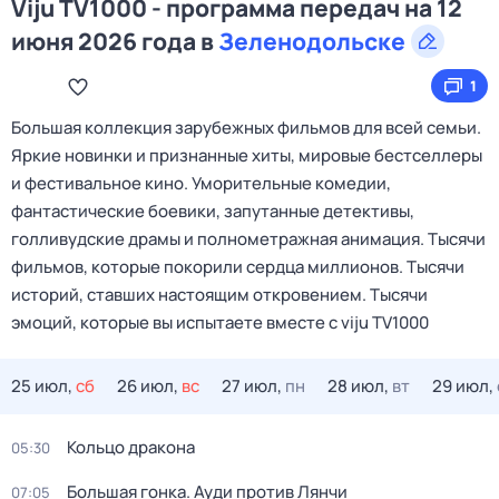
Viju TV1000 - программа передач на 12
июня 2026 года в
Зеленодольске
1
Большая коллекция зарубежных фильмов для всей семьи.
Яркие новинки и признанные хиты, мировые бестселлеры
и фестивальное кино. Уморительные комедии,
фантастические боевики, запутанные детективы,
голливудские драмы и полнометражная анимация. Тысячи
фильмов, которые покорили сердца миллионов. Тысячи
историй, ставших настоящим откровением. Тысячи
эмоций, которые вы испытаете вместе с viju TV1000
25 июл,
сб
26 июл,
вс
27 июл,
пн
28 июл,
вт
29 июл,
Кольцо дракона
05:30
Большая гонка. Ауди против Лянчи
07:05