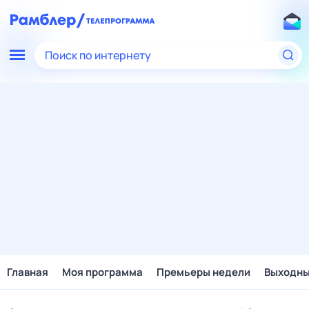
Поиск по интернету
Главная
Моя программа
Премьеры недели
Выходн