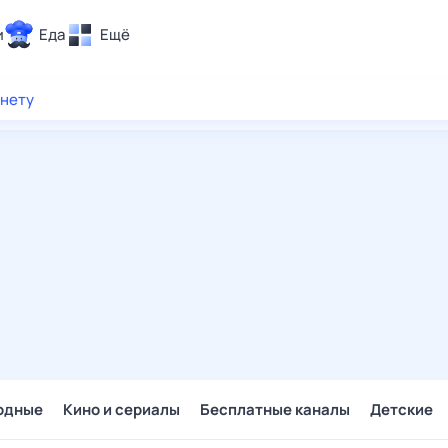
и
Еда
Ещё
Почта
рнету
ия и отдых
Поиск
Погода
ТВ-программа
и и тренды
 ситуации
 вместе
Помощь
одные
Кино и сериалы
Бесплатные каналы
Детские