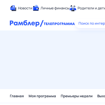
Новости
Личные финансы
Родители и дет
Здоровье
Поиск по инте
Развлечен
Дом и уют
Спорт
Карьера
Авто
Технологи
Жизненные
Сберегаем
Гороскопы
Главная
Моя программа
Премьеры недели
Вых