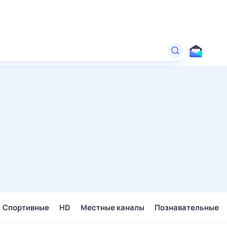
Спортивные
HD
Местные каналы
Познавательные