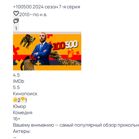
+100500 2024 сезон 7-я серия
2010
—
по н.в.
1
4.5
IMDb
5.5
Кинопоиск
2
1
Юмор
Комедия
16
+
Вашему вниманию — самый популярный обзор прикольны
Актеры:
—