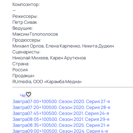
Композитор:
—
Режиссеры:
Петр Сивак
Ведущие:
Максим Голополосов
Продюссеры:
Михаил Орлов,
Елена Карпенко,
Никита Дудкин
Сценаристы:
Николай Михеев,
Карен Арутюнов
Страна:
Россия
Продакшн:
RUmedia,
ООО «Карамба Медиа»
Че
Завтра
07:00
+100500
. Сезон 2020
. Серия 27-я
Завтра
07:20
+100500
. Сезон 2020
. Серия 28-я
Завтра
07:45
+100500
. Сезон 2021
. Серия 24-я
Завтра
08:05
+100500
. Сезон 2021
. Серия 29-я
Завтра
08:35
+100500
. Сезон 2025
. Серия 21-я
Завтра
09:00
+100500
. Сезон 2024
. Серия 4-я