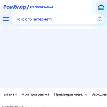
Поиск по интернету
Главная
Моя программа
Премьеры недели
Выходн