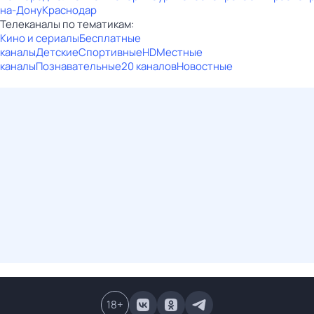
на-Дону
Краснодар
Телеканалы по тематикам:
Кино и сериалы
Бесплатные
каналы
Детские
Спортивные
HD
Местные
каналы
Познавательные
20 каналов
Новостные
18
+