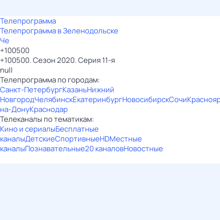
Телепрограмма
Телепрограмма в Зеленодольске
Че
+100500
+100500. Сезон 2020. Серия 11-я
null
Телепрограмма по городам:
Санкт-Петербург
Казань
Нижний
Новгород
Челябинск
Екатеринбург
Новосибирск
Сочи
Красноя
на-Дону
Краснодар
Телеканалы по тематикам:
Кино и сериалы
Бесплатные
каналы
Детские
Спортивные
HD
Местные
каналы
Познавательные
20 каналов
Новостные