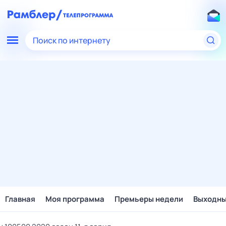
Поиск по интернету
Главная
Моя программа
Премьеры недели
Выходн