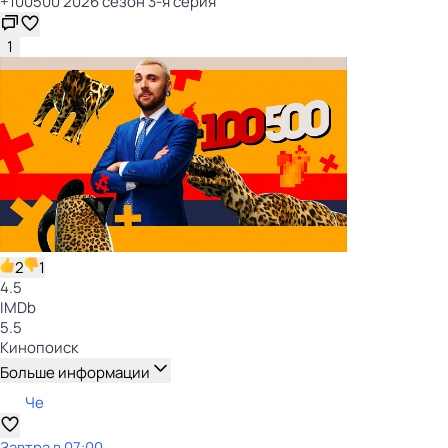
+100500 2026 сезон 3-я серия
1
2
1
4.5
IMDb
5.5
Кинопоиск
Больше информации
Че
Завтра в 07:00