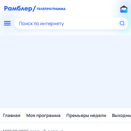
Поиск по интернету
Главная
Моя программа
Премьеры недели
Выходн