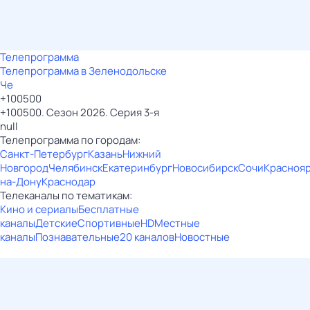
Телепрограмма
Телепрограмма в Зеленодольске
Че
+100500
+100500. Сезон 2026. Серия 3-я
null
Телепрограмма по городам:
Санкт-Петербург
Казань
Нижний
Новгород
Челябинск
Екатеринбург
Новосибирск
Сочи
Красноя
на-Дону
Краснодар
Телеканалы по тематикам:
Кино и сериалы
Бесплатные
каналы
Детские
Спортивные
HD
Местные
каналы
Познавательные
20 каналов
Новостные