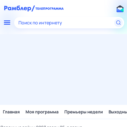
Поиск по интернету
Главная
Моя программа
Премьеры недели
Выходн