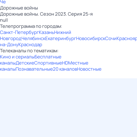
Че
Дорожные войны
Дорожные войны. Сезон 2023. Серия 25-я
null
Телепрограмма по городам:
Санкт-Петербург
Казань
Нижний
Новгород
Челябинск
Екатеринбург
Новосибирск
Сочи
Красноя
на-Дону
Краснодар
Телеканалы по тематикам:
Кино и сериалы
Бесплатные
каналы
Детские
Спортивные
HD
Местные
каналы
Познавательные
20 каналов
Новостные