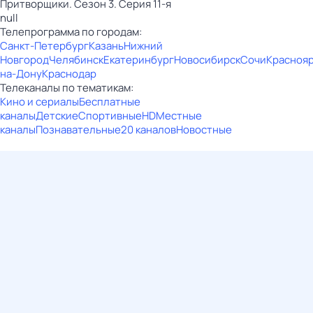
Притворщики. Сезон 3. Серия 11-я
null
Телепрограмма по городам:
Санкт-Петербург
Казань
Нижний
Новгород
Челябинск
Екатеринбург
Новосибирск
Сочи
Красноя
на-Дону
Краснодар
Телеканалы по тематикам:
Кино и сериалы
Бесплатные
каналы
Детские
Спортивные
HD
Местные
каналы
Познавательные
20 каналов
Новостные