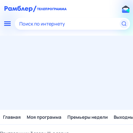
Поиск по интернету
Главная
Моя программа
Премьеры недели
Выходн