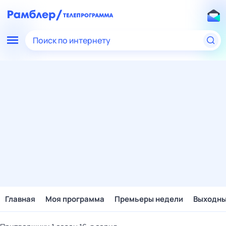
Поиск по интернету
Главная
Моя программа
Премьеры недели
Выходн