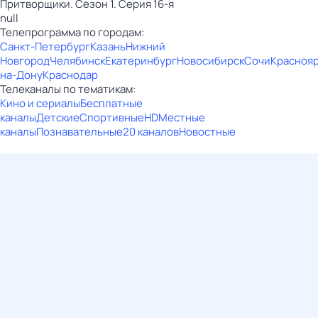
Притворщики. Сезон 1. Серия 16-я
null
Телепрограмма по городам:
Санкт-Петербург
Казань
Нижний
Новгород
Челябинск
Екатеринбург
Новосибирск
Сочи
Красноя
на-Дону
Краснодар
Телеканалы по тематикам:
Кино и сериалы
Бесплатные
каналы
Детские
Спортивные
HD
Местные
каналы
Познавательные
20 каналов
Новостные