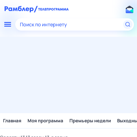
Поиск по интернету
Главная
Моя программа
Премьеры недели
Выходн