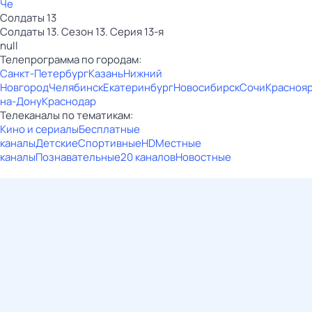
Че
Солдаты 13
Солдаты 13. Сезон 13. Серия 13-я
null
Телепрограмма по городам:
Санкт-Петербург
Казань
Нижний
Новгород
Челябинск
Екатеринбург
Новосибирск
Сочи
Красноя
на-Дону
Краснодар
Телеканалы по тематикам:
Кино и сериалы
Бесплатные
каналы
Детские
Спортивные
HD
Местные
каналы
Познавательные
20 каналов
Новостные