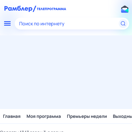
Поиск по интернету
Главная
Моя программа
Премьеры недели
Выходн