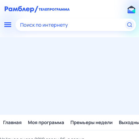
Поиск по интернету
Главная
Моя программа
Премьеры недели
Выходн