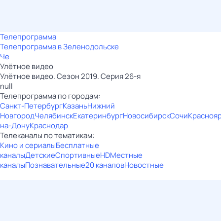
Телепрограмма
Телепрограмма в Зеленодольске
Че
Улётное видео
Улётное видео. Сезон 2019. Серия 26-я
null
Телепрограмма по городам:
Санкт-Петербург
Казань
Нижний
Новгород
Челябинск
Екатеринбург
Новосибирск
Сочи
Красноя
на-Дону
Краснодар
Телеканалы по тематикам:
Кино и сериалы
Бесплатные
каналы
Детские
Спортивные
HD
Местные
каналы
Познавательные
20 каналов
Новостные