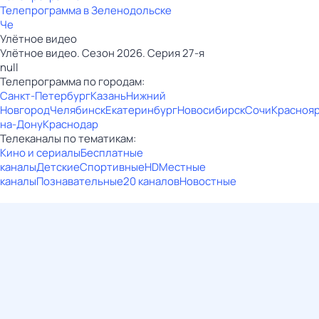
Телепрограмма в Зеленодольске
Че
Улётное видео
Улётное видео. Сезон 2026. Серия 27-я
null
Телепрограмма по городам:
Санкт-Петербург
Казань
Нижний
Новгород
Челябинск
Екатеринбург
Новосибирск
Сочи
Красноя
на-Дону
Краснодар
Телеканалы по тематикам:
Кино и сериалы
Бесплатные
каналы
Детские
Спортивные
HD
Местные
каналы
Познавательные
20 каналов
Новостные