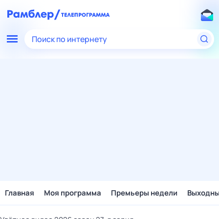
Поиск по интернету
Главная
Моя программа
Премьеры недели
Выходн