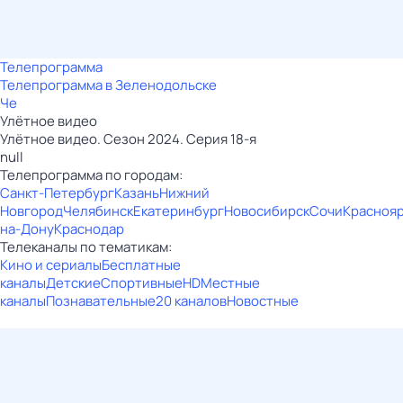
Телепрограмма
Телепрограмма в Зеленодольске
Че
Улётное видео
Улётное видео. Сезон 2024. Серия 18-я
null
Телепрограмма по городам:
Санкт-Петербург
Казань
Нижний
Новгород
Челябинск
Екатеринбург
Новосибирск
Сочи
Красноя
на-Дону
Краснодар
Телеканалы по тематикам:
Кино и сериалы
Бесплатные
каналы
Детские
Спортивные
HD
Местные
каналы
Познавательные
20 каналов
Новостные