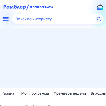
Поиск по интернету
Главная
Моя программа
Премьеры недели
Выходн