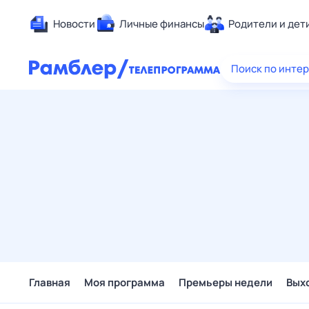
Новости
Личные финансы
Родители и дет
Здоровье
Поиск по инте
Развлечен
Дом и уют
Спорт
Карьера
Авто
Технологи
Жизненные
Сберегаем
Гороскопы
Главная
Моя программа
Премьеры недели
Вых