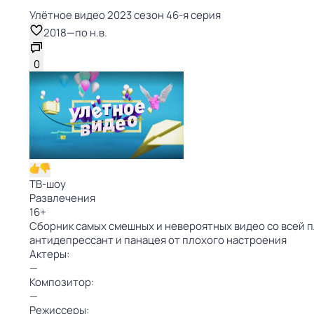
Улётное видео 2023 сезон 46-я серия
2018
—
по н.в.
0
ТВ-шоу
Развлечения
16
+
Сборник самых смешных и невероятных видео со всей п
антидепрессант и панацея от плохого настроения
Актеры:
—
Композитор:
—
Режиссеры: