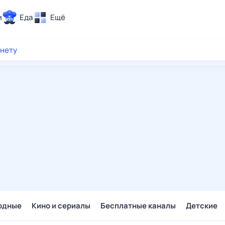
и
Еда
Ещё
Почта
рнету
ия и отдых
Поиск
Погода
ТВ-программа
и и тренды
 ситуации
 вместе
Помощь
одные
Кино и сериалы
Бесплатные каналы
Детские