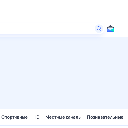
Спортивные
HD
Местные каналы
Познавательные