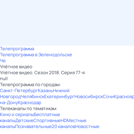
Телепрограмма
Телепрограмма в Зеленодольске
Че
Улётное видео
Улётное видео. Сезон 2018. Серия 77-я
null
Телепрограмма по городам:
Санкт-Петербург
Казань
Нижний
Новгород
Челябинск
Екатеринбург
Новосибирск
Сочи
Красноя
на-Дону
Краснодар
Телеканалы по тематикам:
Кино и сериалы
Бесплатные
каналы
Детские
Спортивные
HD
Местные
каналы
Познавательные
20 каналов
Новостные