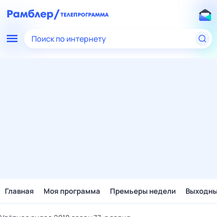
Поиск по интернету
Главная
Моя программа
Премьеры недели
Выходн