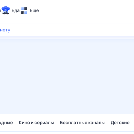
и
Еда
Ещё
Почта
рнету
ия и отдых
Поиск
Погода
ТВ-программа
и и тренды
 ситуации
 вместе
Помощь
одные
Кино и сериалы
Бесплатные каналы
Детские