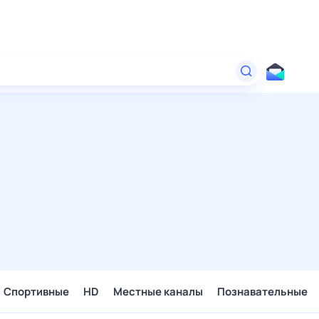
Спортивные
HD
Местные каналы
Познавательные