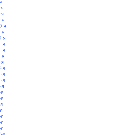
я
-я
-я
-я
0-я
1-я
5-я
8-я
5-я
-я
-я
3-я
4-я
8-я
-я
-я
-я
-я
-я
-я
-я
-я
7-я