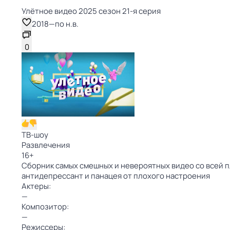
Улётное видео 2025 сезон 21-я серия
2018
—
по н.в.
0
ТВ-шоу
Развлечения
16
+
Сборник самых смешных и невероятных видео со всей п
антидепрессант и панацея от плохого настроения
Актеры:
—
Композитор:
—
Режиссеры: