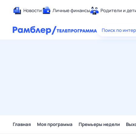
Новости
Личные финансы
Родители и дет
Здоровье
Поиск по инте
Развлечен
Дом и уют
Спорт
Карьера
Авто
Технологи
Жизненные
Сберегаем
Гороскопы
Главная
Моя программа
Премьеры недели
Вых