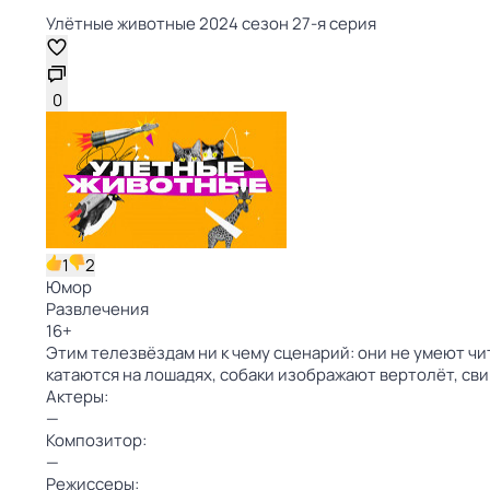
Улётные животные 2024 сезон 27-я серия
0
1
2
Юмор
Развлечения
16
+
Этим телезвёздам ни к чему сценарий: они не умеют чит
катаются на лошадях, собаки изображают вертолёт, сви
Актеры:
—
Композитор:
—
Режиссеры: