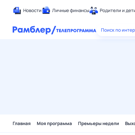
Новости
Личные финансы
Родители и дет
Здоровье
Поиск по инте
Развлечен
Дом и уют
Спорт
Карьера
Авто
Технологи
Жизненные
Сберегаем
Гороскопы
Главная
Моя программа
Премьеры недели
Вых