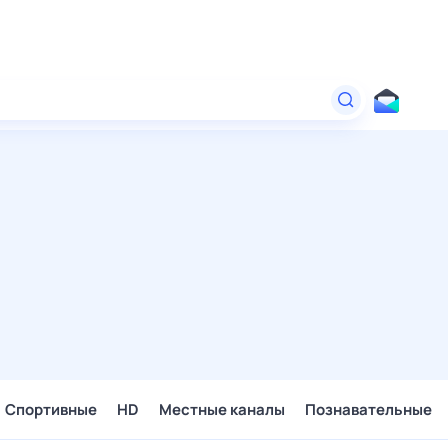
Спортивные
HD
Местные каналы
Познавательные