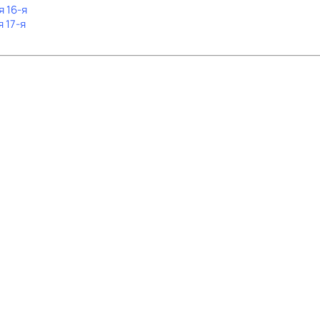
я 16-я
я 17-я