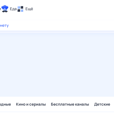
и
Еда
Ещё
Почта
рнету
ия и отдых
Поиск
Погода
ТВ-программа
и и тренды
 ситуации
 вместе
Помощь
одные
Кино и сериалы
Бесплатные каналы
Детские