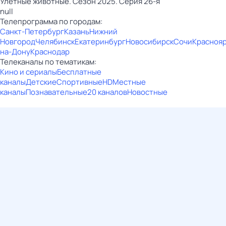
Улётные животные. Сезон 2025. Серия 26-я
null
Телепрограмма по городам:
Санкт-Петербург
Казань
Нижний
Новгород
Челябинск
Екатеринбург
Новосибирск
Сочи
Красноя
на-Дону
Краснодар
Телеканалы по тематикам:
Кино и сериалы
Бесплатные
каналы
Детские
Спортивные
HD
Местные
каналы
Познавательные
20 каналов
Новостные