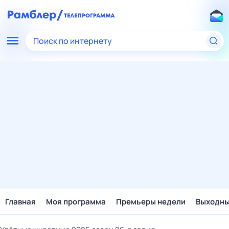
Поиск по интернету
Главная
Моя программа
Премьеры недели
Выходн