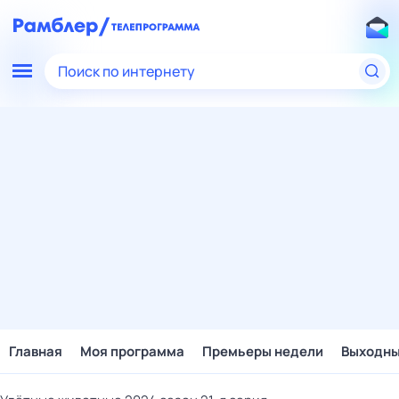
Поиск по интернету
Главная
Моя программа
Премьеры недели
Выходн