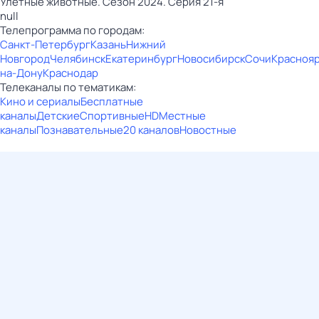
Улётные животные. Сезон 2024. Серия 21-я
null
Телепрограмма по городам:
Санкт-Петербург
Казань
Нижний
Новгород
Челябинск
Екатеринбург
Новосибирск
Сочи
Красноя
на-Дону
Краснодар
Телеканалы по тематикам:
Кино и сериалы
Бесплатные
каналы
Детские
Спортивные
HD
Местные
каналы
Познавательные
20 каналов
Новостные