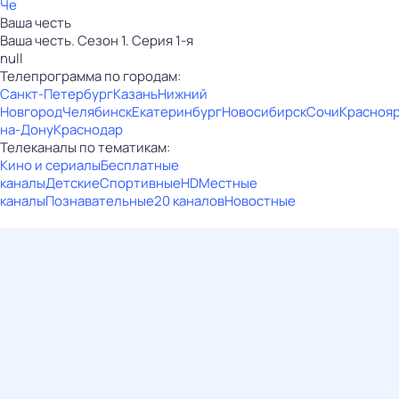
Че
Ваша честь
Ваша честь. Сезон 1. Серия 1-я
null
Телепрограмма по городам:
Санкт-Петербург
Казань
Нижний
Новгород
Челябинск
Екатеринбург
Новосибирск
Сочи
Красноя
на-Дону
Краснодар
Телеканалы по тематикам:
Кино и сериалы
Бесплатные
каналы
Детские
Спортивные
HD
Местные
каналы
Познавательные
20 каналов
Новостные