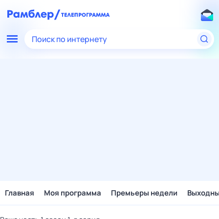
Поиск по интернету
Главная
Моя программа
Премьеры недели
Выходн