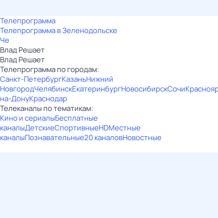
Телепрограмма
Телепрограмма в Зеленодольске
Че
Влад Решает
Влад Решает
Телепрограмма по городам:
Санкт-Петербург
Казань
Нижний
Новгород
Челябинск
Екатеринбург
Новосибирск
Сочи
Красноя
на-Дону
Краснодар
Телеканалы по тематикам:
Кино и сериалы
Бесплатные
каналы
Детские
Спортивные
HD
Местные
каналы
Познавательные
20 каналов
Новостные