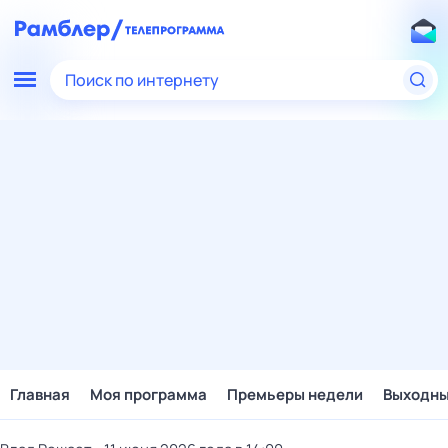
Поиск по интернету
Главная
Моя программа
Премьеры недели
Выходн