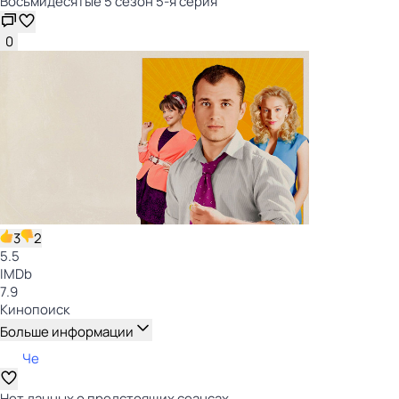
Восьмидесятые 5 сезон 5-я серия
0
3
2
5.5
IMDb
7.9
Кинопоиск
Больше информации
Че
Нет данных о предстоящих сеансах