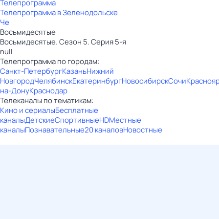
Телепрограмма
Телепрограмма в Зеленодольске
Че
Восьмидесятые
Восьмидесятые. Сезон 5. Серия 5-я
null
Телепрограмма по городам:
Санкт-Петербург
Казань
Нижний
Новгород
Челябинск
Екатеринбург
Новосибирск
Сочи
Красноя
на-Дону
Краснодар
Телеканалы по тематикам:
Кино и сериалы
Бесплатные
каналы
Детские
Спортивные
HD
Местные
каналы
Познавательные
20 каналов
Новостные