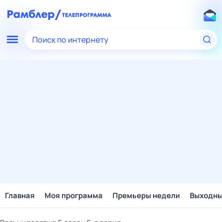
Поиск по интернету
Главная
Моя программа
Премьеры недели
Выходн