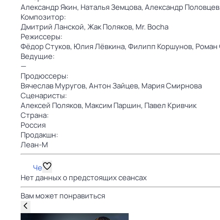
Александр Якин,
Наталья Земцова,
Александр Половцев
Композитор:
Дмитрий Ланской,
Жак Поляков,
Mr. Bocha
Режиссеры:
Фёдор Стуков,
Юлия Лёвкина,
Филипп Коршунов,
Роман
Ведущие:
—
Продюссеры:
Вячеслав Муругов,
Антон Зайцев,
Мария Смирнова
Сценаристы:
Алексей Поляков,
Максим Паршин,
Павел Кривчик
Страна:
Россия
Продакшн:
Леан-М
Че
Нет данных о предстоящих сеансах
Вам может понравиться