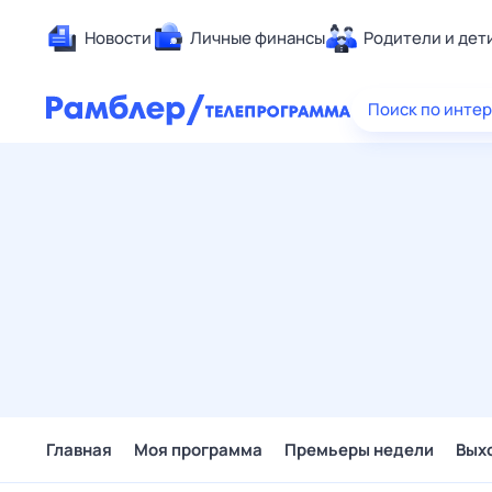
Новости
Личные финансы
Родители и дет
Здоровье
Поиск по инте
Развлечен
Дом и уют
Спорт
Карьера
Авто
Технологи
Жизненные
Сберегаем
Гороскопы
Главная
Моя программа
Премьеры недели
Вых