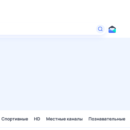
Спортивные
HD
Местные каналы
Познавательные