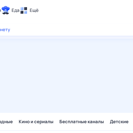
и
Еда
Ещё
Почта
рнету
ия и отдых
Поиск
Погода
ТВ-программа
и и тренды
 ситуации
 вместе
Помощь
одные
Кино и сериалы
Бесплатные каналы
Детские