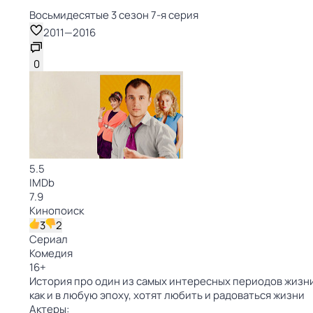
Восьмидесятые 3 сезон 7-я серия
2011
—
2016
0
5.5
IMDb
7.9
Кинопоиск
3
2
Сериал
Комедия
16
+
История про один из самых интересных периодов жизни 
как и в любую эпоху, хотят любить и радоваться жизни
Актеры: