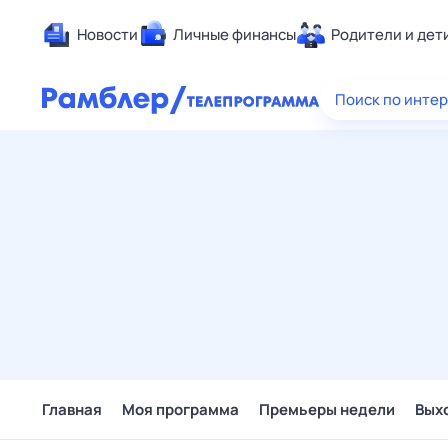
Новости
Личные финансы
Родители и дет
Здоровье
Поиск по инте
Развлечен
Дом и уют
Спорт
Карьера
Авто
Технологи
Жизненные
Сберегаем
Гороскопы
Главная
Моя программа
Премьеры недели
Вых