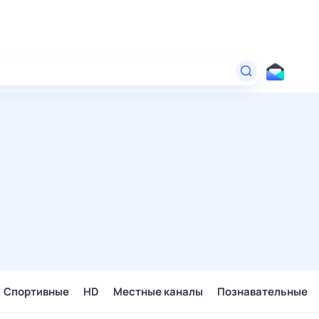
Спортивные
HD
Местные каналы
Познавательные