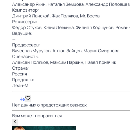
Александр Якин,
Наталья Земцова,
Александр Половцев
Композитор:
Дмитрий Ланской,
Жак Поляков,
Mr. Bocha
Режиссеры:
Фёдор Стуков,
Юлия Лёвкина,
Филипп Коршунов,
Роман
Ведущие:
—
Продюссеры:
Вячеслав Муругов,
Антон Зайцев,
Мария Смирнова
Сценаристы:
Алексей Поляков,
Максим Паршин,
Павел Кривчик
Страна:
Россия
Продакшн:
Леан-М
Че
Нет данных о предстоящих сеансах
Вам может понравиться