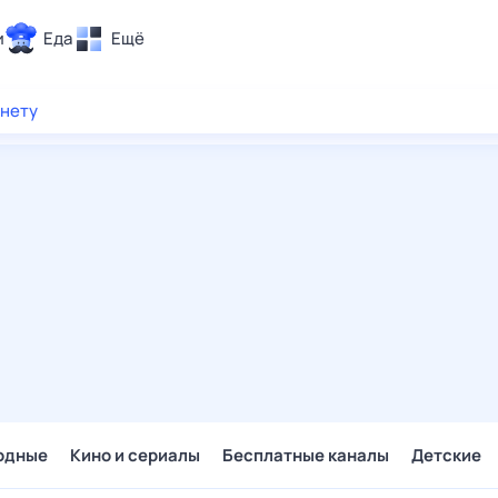
и
Еда
Ещё
Почта
рнету
ия и отдых
Поиск
Погода
ТВ-программа
и и тренды
 ситуации
 вместе
Помощь
одные
Кино и сериалы
Бесплатные каналы
Детские