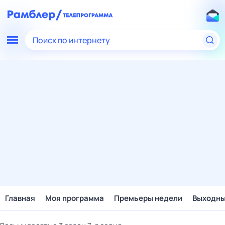
Поиск по интернету
Главная
Моя программа
Премьеры недели
Выходн