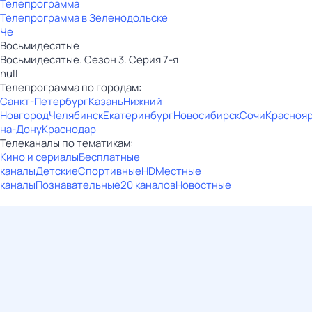
Телепрограмма
Телепрограмма в Зеленодольске
Че
Восьмидесятые
Восьмидесятые. Сезон 3. Серия 7-я
null
Телепрограмма по городам:
Санкт-Петербург
Казань
Нижний
Новгород
Челябинск
Екатеринбург
Новосибирск
Сочи
Красноя
на-Дону
Краснодар
Телеканалы по тематикам:
Кино и сериалы
Бесплатные
каналы
Детские
Спортивные
HD
Местные
каналы
Познавательные
20 каналов
Новостные