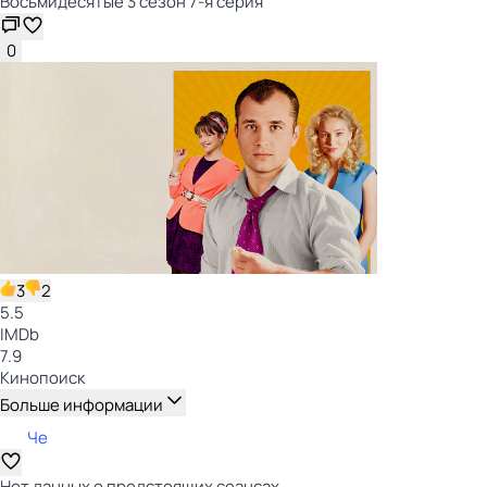
Восьмидесятые 3 сезон 7-я серия
0
3
2
5.5
IMDb
7.9
Кинопоиск
Больше информации
Че
Нет данных о предстоящих сеансах