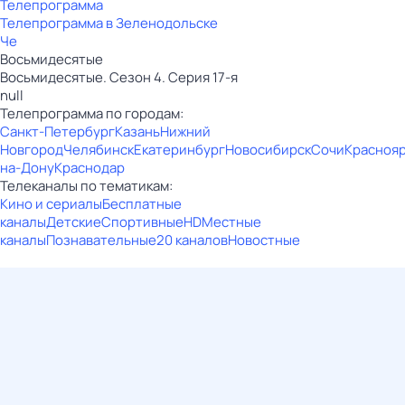
Телепрограмма
Телепрограмма в Зеленодольске
Че
Восьмидесятые
Восьмидесятые. Сезон 4. Серия 17-я
null
Телепрограмма по городам:
Санкт-Петербург
Казань
Нижний
Новгород
Челябинск
Екатеринбург
Новосибирск
Сочи
Красноя
на-Дону
Краснодар
Телеканалы по тематикам:
Кино и сериалы
Бесплатные
каналы
Детские
Спортивные
HD
Местные
каналы
Познавательные
20 каналов
Новостные