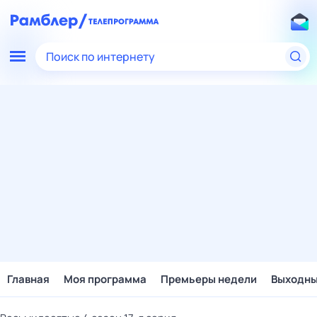
Поиск по интернету
Главная
Моя программа
Премьеры недели
Выходн