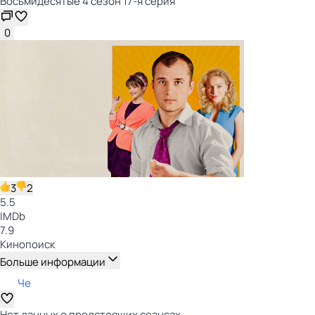
Восьмидесятые 4 сезон 17-я серия
0
3
2
5.5
IMDb
7.9
Кинопоиск
Больше информации
Че
Нет данных о предстоящих сеансах