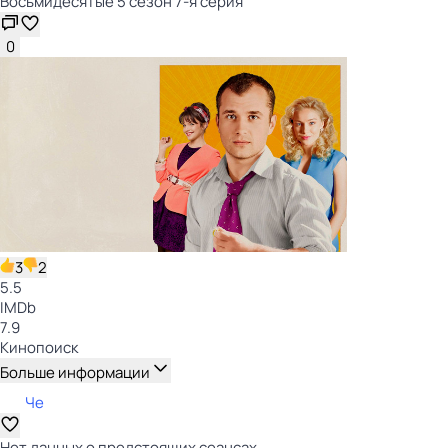
Восьмидесятые 5 сезон 7-я серия
0
3
2
5.5
IMDb
7.9
Кинопоиск
Больше информации
Че
Нет данных о предстоящих сеансах