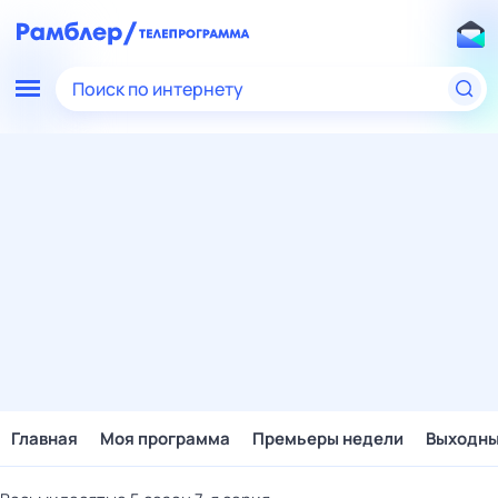
Поиск по интернету
Главная
Моя программа
Премьеры недели
Выходн