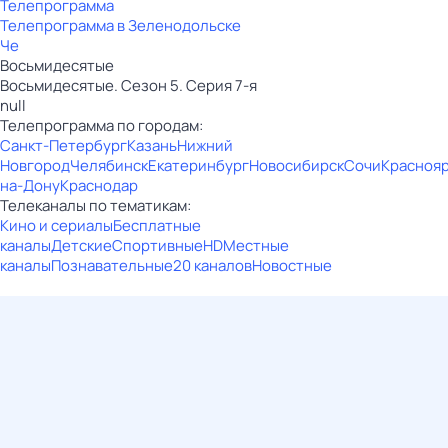
Телепрограмма
Телепрограмма в Зеленодольске
Че
Восьмидесятые
Восьмидесятые. Сезон 5. Серия 7-я
null
Телепрограмма по городам:
Санкт-Петербург
Казань
Нижний
Новгород
Челябинск
Екатеринбург
Новосибирск
Сочи
Красноя
на-Дону
Краснодар
Телеканалы по тематикам:
Кино и сериалы
Бесплатные
каналы
Детские
Спортивные
HD
Местные
каналы
Познавательные
20 каналов
Новостные