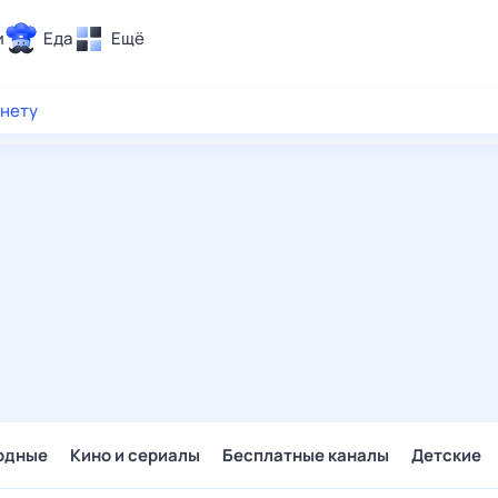
и
Еда
Ещё
Почта
рнету
ия и отдых
Поиск
Погода
ТВ-программа
и и тренды
 ситуации
 вместе
Помощь
одные
Кино и сериалы
Бесплатные каналы
Детские