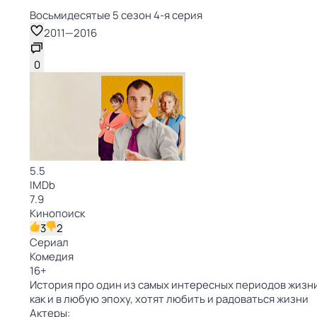
Восьмидесятые 5 сезон 4-я серия
2011
—
2016
0
5.5
IMDb
7.9
Кинопоиск
3
2
Сериал
Комедия
16
+
История про один из самых интересных периодов жизни 
как и в любую эпоху, хотят любить и радоваться жизни
Актеры: