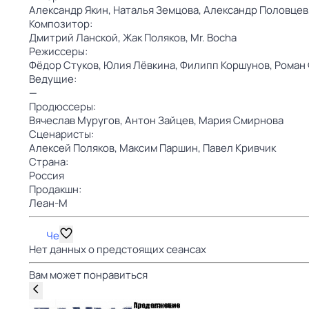
Александр Якин,
Наталья Земцова,
Александр Половцев
Композитор:
Дмитрий Ланской,
Жак Поляков,
Mr. Bocha
Режиссеры:
Фёдор Стуков,
Юлия Лёвкина,
Филипп Коршунов,
Роман
Ведущие:
—
Продюссеры:
Вячеслав Муругов,
Антон Зайцев,
Мария Смирнова
Сценаристы:
Алексей Поляков,
Максим Паршин,
Павел Кривчик
Страна:
Россия
Продакшн:
Леан-М
Че
Нет данных о предстоящих сеансах
Вам может понравиться