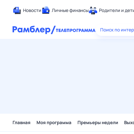
Новости
Личные финансы
Родители и дет
Здоровье
Поиск по инте
Развлечен
Дом и уют
Спорт
Карьера
Авто
Технологи
Жизненные
Сберегаем
Гороскопы
Главная
Моя программа
Премьеры недели
Вых