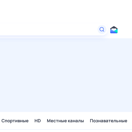
Спортивные
HD
Местные каналы
Познавательные