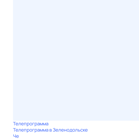
Телепрограмма
Телепрограмма в Зеленодольске
Че