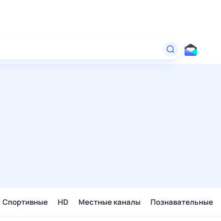
Спортивные
HD
Местные каналы
Познавательные