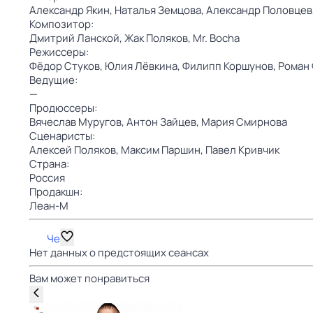
Александр Якин,
Наталья Земцова,
Александр Половцев
Композитор:
Дмитрий Ланской,
Жак Поляков,
Mr. Bocha
Режиссеры:
Фёдор Стуков,
Юлия Лёвкина,
Филипп Коршунов,
Роман
Ведущие:
—
Продюссеры:
Вячеслав Муругов,
Антон Зайцев,
Мария Смирнова
Сценаристы:
Алексей Поляков,
Максим Паршин,
Павел Кривчик
Страна:
Россия
Продакшн:
Леан-М
Че
Нет данных о предстоящих сеансах
Вам может понравиться