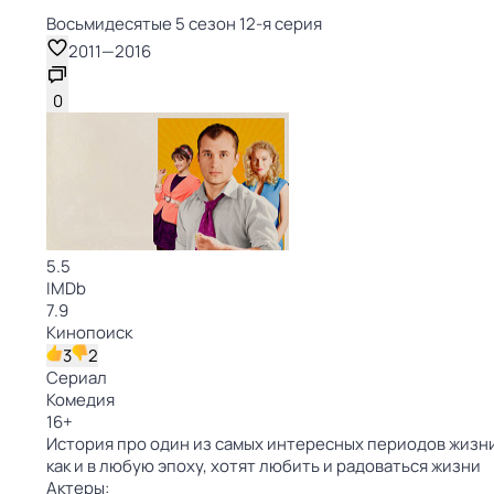
Восьмидесятые 5 сезон 12-я серия
2011
—
2016
0
5.5
IMDb
7.9
Кинопоиск
3
2
Сериал
Комедия
16
+
История про один из самых интересных периодов жизни 
как и в любую эпоху, хотят любить и радоваться жизни
Актеры: