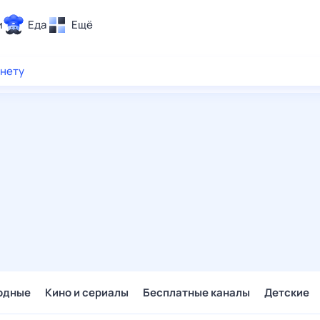
и
Еда
Ещё
Почта
рнету
ия и отдых
Поиск
Погода
ТВ-программа
и и тренды
 ситуации
 вместе
Помощь
одные
Кино и сериалы
Бесплатные каналы
Детские