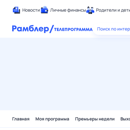
Новости
Личные финансы
Родители и дет
Здоровье
Поиск по инте
Развлечен
Дом и уют
Спорт
Карьера
Авто
Технологи
Жизненные
Сберегаем
Гороскопы
Главная
Моя программа
Премьеры недели
Вых