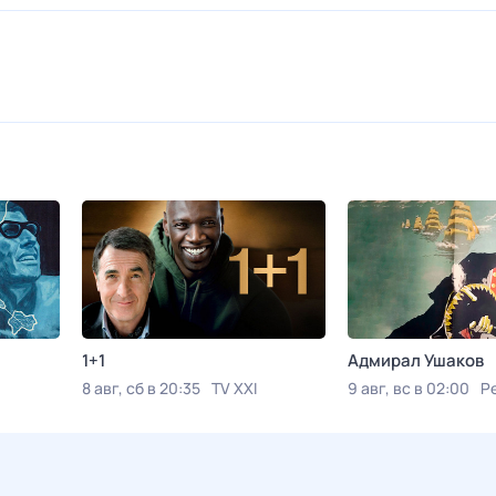
1+1
Адмирал Ушаков
8 авг, сб в 20:35
TV XXI
9 авг, вс в 02:00
Р