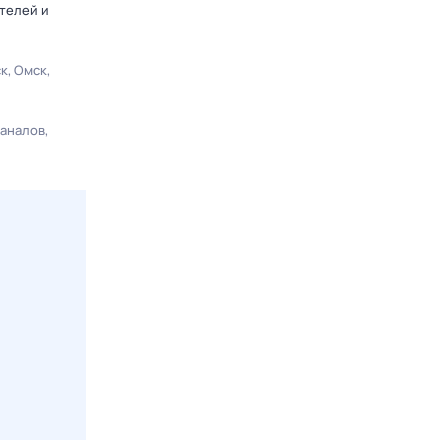
телей и
ск
Омск
каналов