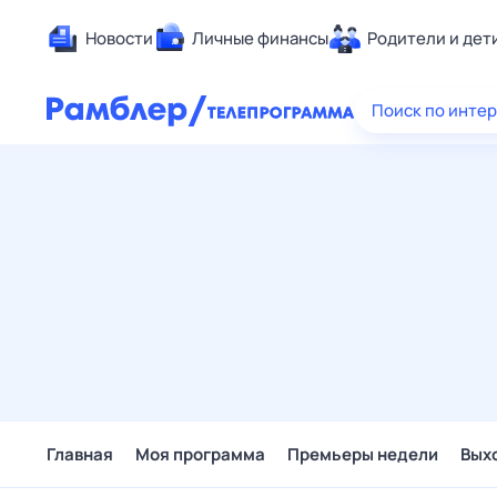
Новости
Личные финансы
Родители и дет
Здоровье
Поиск по инте
Развлечен
Дом и уют
Спорт
Карьера
Авто
Технологи
Жизненные
Сберегаем
Гороскопы
Главная
Моя программа
Премьеры недели
Вых