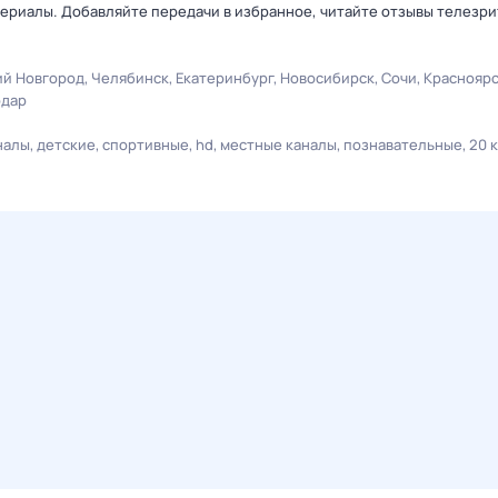
ериалы. Добавляйте передачи в избранное, читайте отзывы телезри
й Новгород
Челябинск
Екатеринбург
Новосибирск
Сочи
Краснояр
одар
налы
детские
спортивные
hd
местные каналы
познавательные
20 