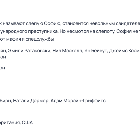
ак называют слепую Софию, становится невольным свидетел
ународного преступника. Но несмотря на слепоту, София не 
ают мафия и спецслужбы
ейн,
Эмили Ратаковски,
Нил Мэскелл,
Ян Бейвут,
Джеймс Косм
сон
рн
Бирн,
Натали Дормер,
Адам Морэйн-Гриффитс
британия,
США