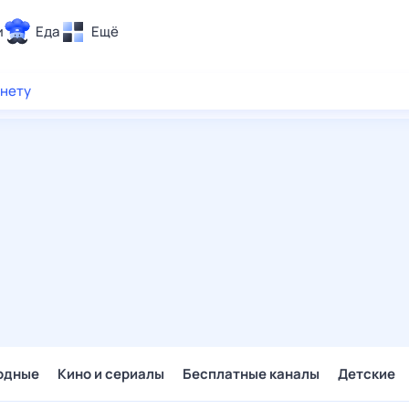
и
Еда
Ещё
Почта
рнету
ия и отдых
Поиск
Погода
ТВ-программа
и и тренды
 ситуации
 вместе
Помощь
одные
Кино и сериалы
Бесплатные каналы
Детские