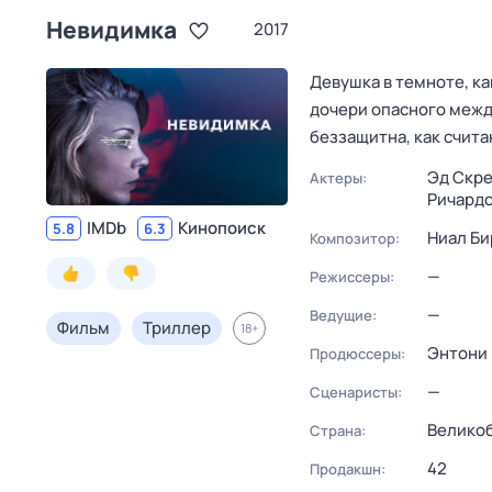
Невидимка
2017
Девушка в темноте, к
дочери опасного межд
беззащитна, как счит
Эд Скр
Актеры:
Ричард
IMDb
Кинопоиск
5.8
6.3
Ниал Би
Композитор:
—
Режиссеры:
—
Ведущие:
Фильм
Триллер
18
+
Энтони 
Продюссеры:
—
Сценаристы:
Велико
Страна:
42
Продакшн: