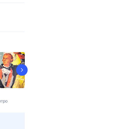
КостяНика. Время лета
9 рота
етро
9 авг, вс в 02:05
9 авг, вс в 17:0
Viju TV1000 русское