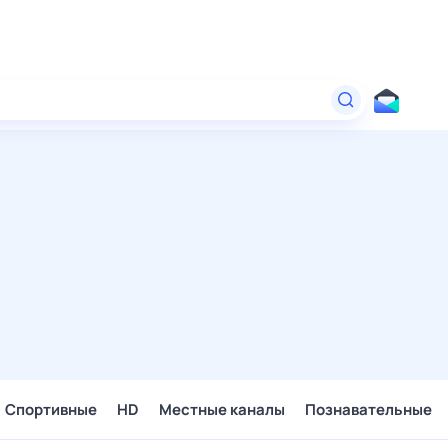
Спортивные
HD
Местные каналы
Познавательные