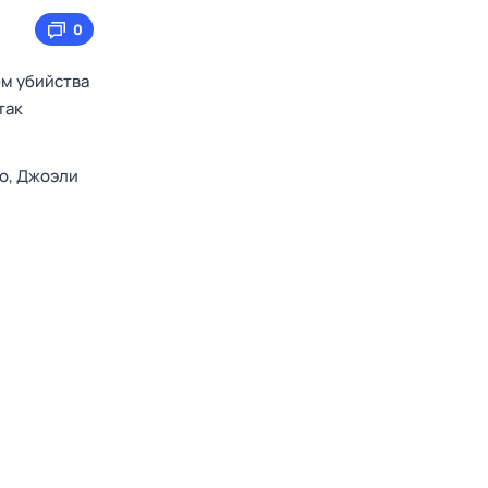
0
ем убийства
так
о,
Джоэли