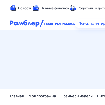
Новости
Личные финансы
Родители и дет
Здоровье
Поиск по инте
Развлечен
Дом и уют
Спорт
Карьера
Авто
Технологи
Жизненные
Сберегаем
Гороскопы
Главная
Моя программа
Премьеры недели
Вых