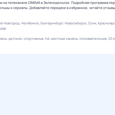
ьм на телеканале CINEMA в Зеленодольске. Подробная программа пер
льмы и сериалы. Добавляйте передачи в избранное, читайте отзыв
й Новгород
Челябинск
Екатеринбург
Новосибирск
Сочи
Краснояр
одар
налы
детские
спортивные
hd
местные каналы
познавательные
20 