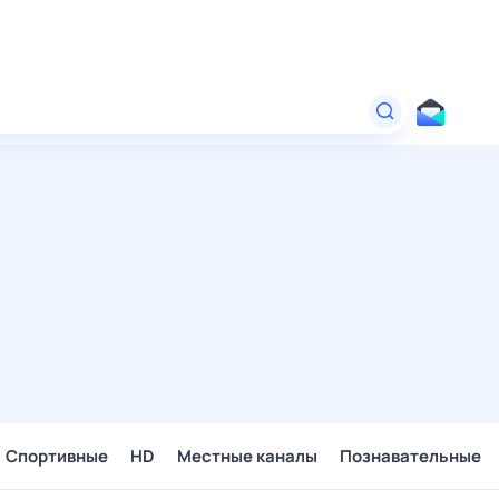
Спортивные
HD
Местные каналы
Познавательные