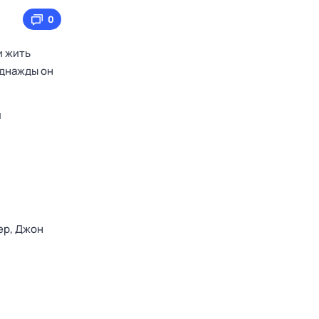
0
и жить
Однажды он
и
ер,
Джон