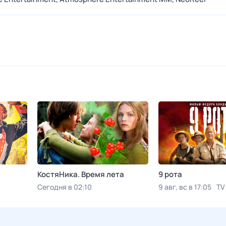
КостяНика. Время лета
9 рота
Сегодня в 02:10
9 авг, вс в 17:05
TV
Viju TV1000 русское