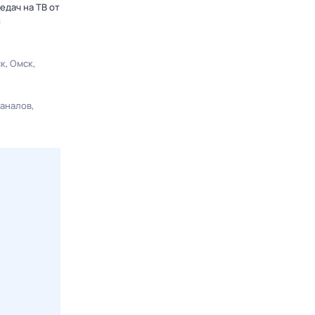
едач на ТВ от
ы
ск
Омск
каналов