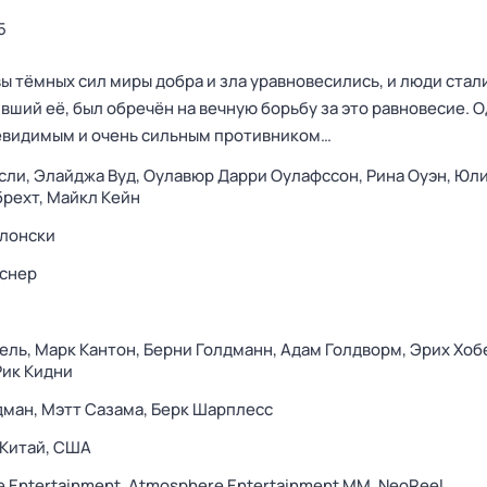
5
ы тёмных сил миры добра и зла уравновесились, и люди стал
ивший её, был обречён на вечную борьбу за это равновесие. 
 невидимым и очень сильным противником…
сли,
Элайджа Вуд,
Оулавюр Дарри Оулафссон,
Рина Оуэн,
Юл
брехт,
Майкл Кейн
блонски
йснер
ель,
Марк Кантон,
Берни Голдманн,
Адам Голдворм,
Эрих Хоб
Рик Кидни
дман,
Мэтт Сазама,
Берк Шарплесс
Китай,
США
e Entertainment,
Atmosphere Entertainment MM,
NeoReel