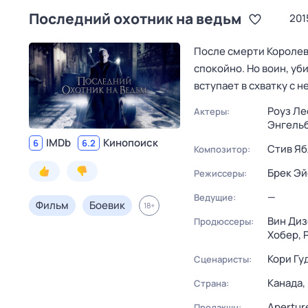
Последний охотник на ведьм
201
После смерти Королев
спокойно. Но воин, уб
вступает в схватку с
Роуз Ле
Актеры:
Энгель
IMDb
Кинопоиск
6
6.2
Стив Я
Композитор:
Брек Э
Режиссеры:
—
Ведущие:
Фильм
Боевик
18
+
Вин Диз
Продюссеры:
Хобер,
Кори Гу
Сценаристы:
Канада,
Страна:
Apertur
Продакшн: