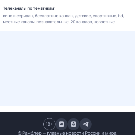
Телеканалы по тематикам:
кино и сериалы
бесплатные каналы
детские
спортивные
hd
местные каналы
познавательные
20 каналов
новостные
18
+
© Рамблер — главные новости России и мира,