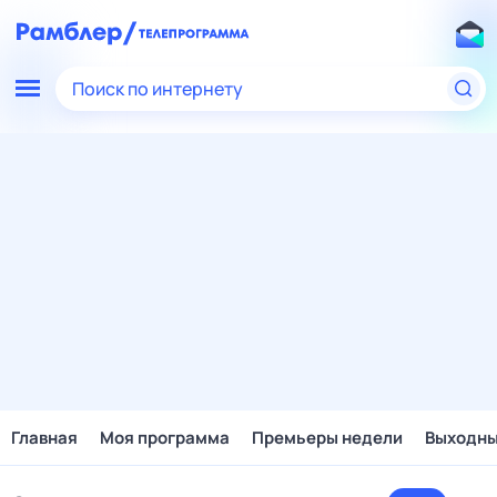
Поиск по интернету
Главная
Моя программа
Премьеры недели
Выходн