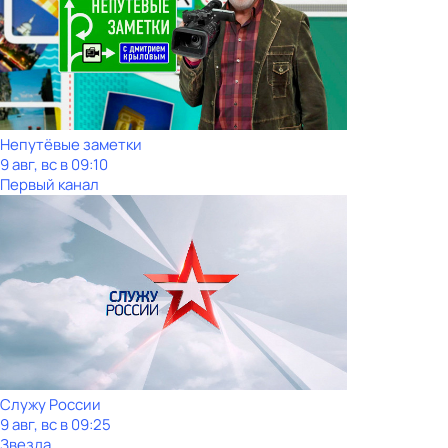
Непутёвые заметки
9 авг, вс в 09:10
Первый канал
Служу Рoсcии
9 авг, вс в 09:25
Звезда