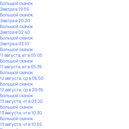
Большой скачок
Завтра в 19:55
Большой скачок
Завтра в 20:20
Большой скачок
Завтра в 02:40
Большой скачок
Завтра в 03:10
Большой скачок
11 августа, вт в 05:05
Большой скачок
11 августа, вт в 05:35
Большой скачок
12 августа, ср в 06:50
Большой скачок
12 августа, ср в 20:35
Большой скачок
13 августа, чт в 03:20
Большой скачок
13 августа, чт в 10:30
Большой скачок
13 августа, чт в 10:55