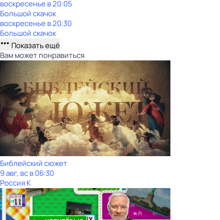
воскресенье
в
20:05
Большой скачок
воскресенье
в
20:30
Большой скачок
Показать ещё
Вам может понравиться
Библейский сюжет
9 авг, вс в 06:30
Россия К