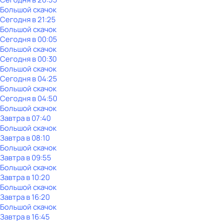
Большой скачок
Сегодня в 21:25
Большой скачок
Сегодня в 00:05
Большой скачок
Сегодня в 00:30
Большой скачок
Сегодня в 04:25
Большой скачок
Сегодня в 04:50
Большой скачок
Завтра в 07:40
Большой скачок
Завтра в 08:10
Большой скачок
Завтра в 09:55
Большой скачок
Завтра в 10:20
Большой скачок
Завтра в 16:20
Большой скачок
Завтра в 16:45