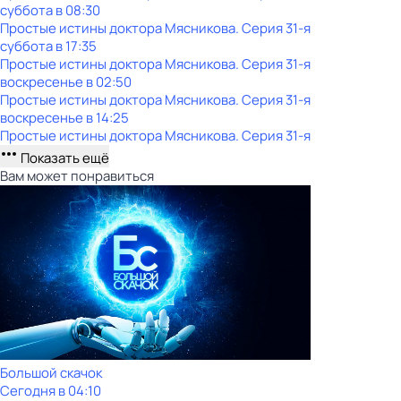
суббота
в
08:30
Простые истины доктора Мясникова
. Серия 31-я
суббота
в
17:35
Простые истины доктора Мясникова
. Серия 31-я
воскресенье
в
02:50
Простые истины доктора Мясникова
. Серия 31-я
воскресенье
в
14:25
Простые истины доктора Мясникова
. Серия 31-я
Показать ещё
Вам может понравиться
Большой скачок
Сегодня в 04:10