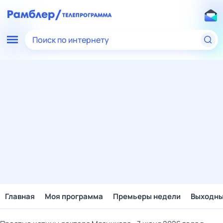
Поиск по интернету
Главная
Моя программа
Премьеры недели
Выходн