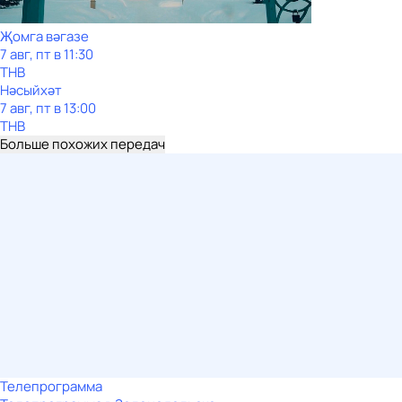
Җомга вәгазе
7 авг, пт в 11:30
ТНВ
Нәсыйхәт
7 авг, пт в 13:00
ТНВ
Больше похожих передач
Телепрограмма