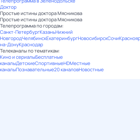
Телепрограмма в Зеленодольске
Доктор
Простые истины доктора Мясникова
Простые истины доктора Мясникова
Телепрограмма по городам:
Санкт-Петербург
Казань
Нижний
Новгород
Челябинск
Екатеринбург
Новосибирск
Сочи
Красноя
на-Дону
Краснодар
Телеканалы по тематикам:
Кино и сериалы
Бесплатные
каналы
Детские
Спортивные
HD
Местные
каналы
Познавательные
20 каналов
Новостные