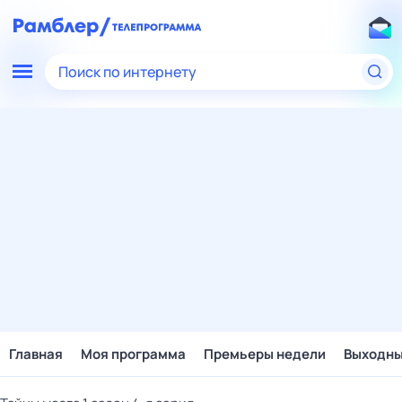
Поиск по интернету
Главная
Моя программа
Премьеры недели
Выходн