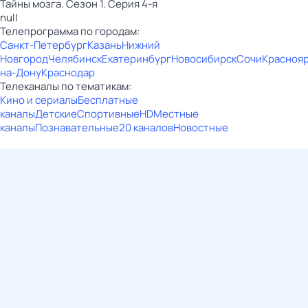
Тайны мозга. Сезон 1. Серия 4-я
null
Телепрограмма по городам:
Санкт-Петербург
Казань
Нижний
Новгород
Челябинск
Екатеринбург
Новосибирск
Сочи
Красноя
на-Дону
Краснодар
Телеканалы по тематикам:
Кино и сериалы
Бесплатные
каналы
Детские
Спортивные
HD
Местные
каналы
Познавательные
20 каналов
Новостные