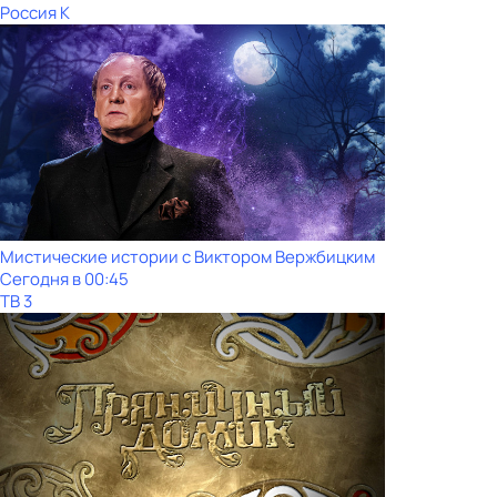
Россия К
Мистические истории с Виктoром Bержбицким
Сегодня в 00:45
ТВ 3